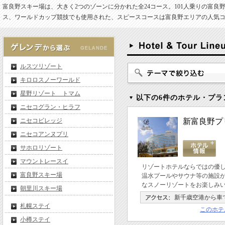
富良野スキー場は、大きく2つのゾーンに分かれた全24コース。101人乗りの富
ス、ワールドカップ競技でも使用された、スピースコースは富良野エリアの人気
ルスツリゾート
キロロスノーワールド
星野リゾート トマム
以下の6件のホテル・プラ
ニセコグラン・ヒラフ
ニセコビレッジ
新富良野プ
ニセコアンヌプリ
サホロリゾート
マウントレースイ
リゾートホテルならではの優
富良野スキー場
温水プールやサウナ等の施設
なスノーリゾートをお楽しみ
朝里川スキー場
新千歳空港から車
札幌ステイ
このホテ
小樽ステイ