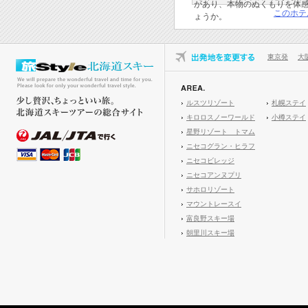
があり、本物のぬくもりを体
このホテ
ょうか。
東京発
大
ルスツリゾート
札幌ステイ
キロロスノーワールド
小樽ステイ
星野リゾート トマム
ニセコグラン・ヒラフ
ニセコビレッジ
ニセコアンヌプリ
サホロリゾート
マウントレースイ
富良野スキー場
朝里川スキー場