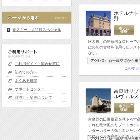
ホテルナト
野
春スキー 大特価スペシャル
吹き抜けの開放的なロビーで
はの旬の食材を使用したレス
なし。
新千歳空港から車で
ご利用ガイド・問合せ窓口
このホテ
初めての方へ
よくある質問
サポートセンター
富良野リゾ
ルヴェルメ
取消し・変更について
富良野の田園風景を見下ろす
まれた欧米風のリゾートホテル
ンダーカラーの落ち着いたレ
でゆっくりお寛ぎください。 
新千歳空港から車で