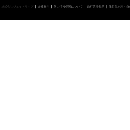
株式会社ジェイトリップ
会社案内
個人情報保護について
旅行業登録票
旅行業約款・条