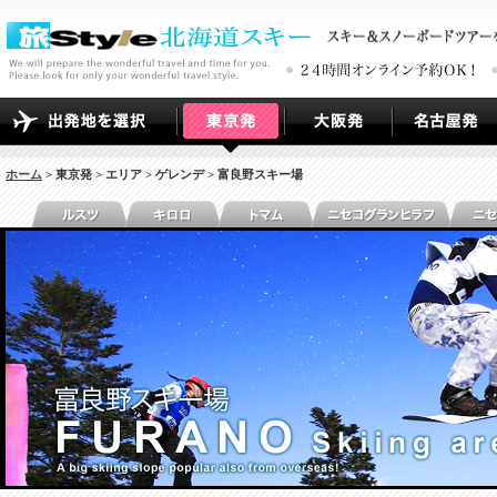
ホーム
> 東京発 > エリア > ゲレンデ > 富良野スキー場