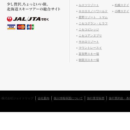
ルスツリゾート
札幌ステイ
キロロスノーワールド
小樽ステイ
星野リゾート トマム
ニセコグラン・ヒラフ
ニセコビレッジ
ニセコアンヌプリ
サホロリゾート
マウントレースイ
富良野スキー場
朝里川スキー場
株式会社ジェイトリップ
会社案内
個人情報保護について
旅行業登録票
旅行業約款・条