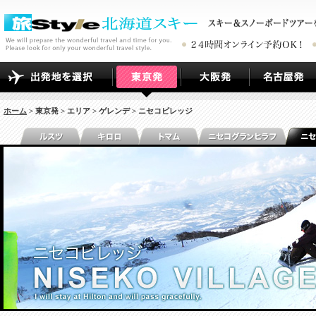
ホーム
> 東京発 > エリア > ゲレンデ > ニセコビレッジ