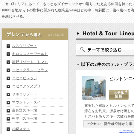
ニセコ3エリアにあって、もっともダイナミックかつ滑りごたえある斜面を持った
1000m台地から下の樹林に開かれた標高差620mほどの中・急斜面は、縦へ縦
を感じさせる。
ルスツリゾート
キロロスノーワールド
星野リゾート トマム
以下の2件のホテル・プラ
ニセコグラン・ヒラフ
ニセコビレッジ
ヒルトンニ
ニセコアンヌプリ
サホロリゾート
マウントレースイ
充実した施設とヒルトンなら
富良野スキー場
滞在をお約束。源泉かけ流し
とスパもありスキーの疲れを
朝里川スキー場
新千歳空港から車で
札幌ステイ
このホテ