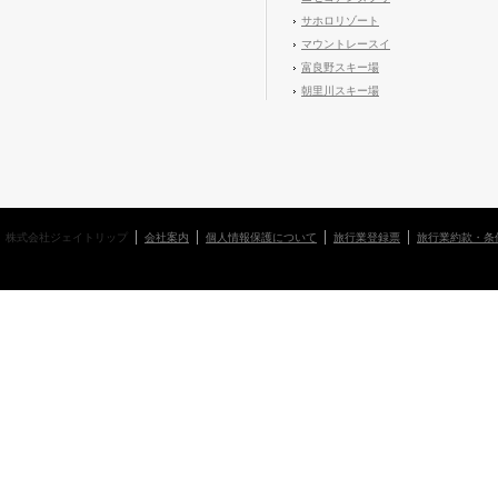
サホロリゾート
マウントレースイ
富良野スキー場
朝里川スキー場
株式会社ジェイトリップ
会社案内
個人情報保護について
旅行業登録票
旅行業約款・条