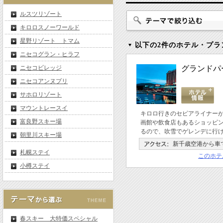
ルスツリゾート
キロロスノーワールド
星野リゾート トマム
以下の2件のホテル・プラ
ニセコグラン・ヒラフ
ニセコビレッジ
グランドパ
ニセコアンヌプリ
サホロリゾート
マウントレースイ
キロロ行きのセピアライナー
富良野スキー場
画館や飲食店もあるショッピ
るので、吹雪でゲレンデに行
朝里川スキー場
新千歳空港から車
札幌ステイ
このホテ
小樽ステイ
春スキー 大特価スペシャル