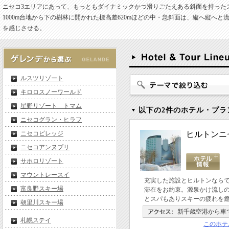
ニセコ3エリアにあって、もっともダイナミックかつ滑りごたえある斜面を持った
1000m台地から下の樹林に開かれた標高差620mほどの中・急斜面は、縦へ縦
を感じさせる。
ルスツリゾート
キロロスノーワールド
星野リゾート トマム
以下の2件のホテル・プラ
ニセコグラン・ヒラフ
ニセコビレッジ
ヒルトンニ
ニセコアンヌプリ
サホロリゾート
マウントレースイ
充実した施設とヒルトンなら
富良野スキー場
滞在をお約束。源泉かけ流し
とスパもありスキーの疲れを
朝里川スキー場
新千歳空港から車で
札幌ステイ
このホテ