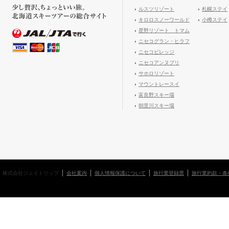
ルスツリゾート
札幌ステイ
キロロスノーワールド
小樽ステイ
星野リゾート トマム
ニセコグラン・ヒラフ
ニセコビレッジ
ニセコアンヌプリ
サホロリゾート
マウントレースイ
富良野スキー場
朝里川スキー場
株式会社ジェイトリップ
会社案内
個人情報保護について
旅行業登録票
旅行業約款・条