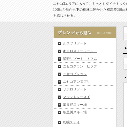
ニセコ3エリアにあって、もっともダイナミック
1000m台地から下の樹林に開かれた標高差6
を感じさせる。
ルスツリゾート
キロロスノーワールド
星野リゾート トマム
ニセコグラン・ヒラフ
ニセコビレッジ
ニセコアンヌプリ
サホロリゾート
マウントレースイ
富良野スキー場
朝里川スキー場
札幌ステイ