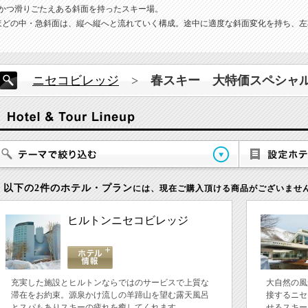
かつ滑りごたえある斜面を持ったスキー場。
20mほどの中・急斜面は、縦へ縦へと流れていく構成。途中に適度な斜面変化を持ち、
ニセコビレッジ
>
春スキー 大特価スペシャ
以下の2件のホテル・プラン
には、現在ご購入頂ける商品がございませ
ヒルトンニセコビレッジ
充実した施設とヒルトンならではのサービスで上質な
大自然の風
滞在をお約束。源泉かけ流しの羊蹄山を望む露天風呂
接するニセ
とスパもありスキーの疲れを癒してくれます。
せるスキー