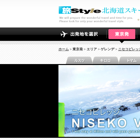
ホーム
> 東京発 > エリア > ゲレンデ >
ニセコビレッ