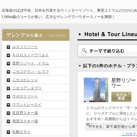
北海道のほぼ中央、日本を代表するウィンターリゾート。事実上トマムだけのた
1,000m級のコースが多い。広大なゲレンデでパウダースノーを満喫！
ルスツリゾート
キロロスノーワールド
星野リゾート トマム
以下の1件のホテル・プラ
ニセコグラン・ヒラフ
ニセコビレッジ
星野リゾー
ワー
ニセコアンヌプリ
サホロリゾート
マウントレースイ
トマムのランドマーク「ザ・
富良野スキー場
に、リーズナブルに滞在した
おすすめ！高層階からはトマ
朝里川スキー場
能！
新千歳空港から車
札幌ステイ
このホテ