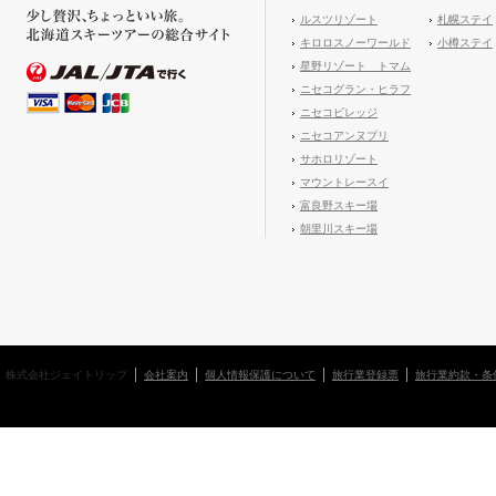
ルスツリゾート
札幌ステイ
キロロスノーワールド
小樽ステイ
星野リゾート トマム
ニセコグラン・ヒラフ
ニセコビレッジ
ニセコアンヌプリ
サホロリゾート
マウントレースイ
富良野スキー場
朝里川スキー場
株式会社ジェイトリップ
会社案内
個人情報保護について
旅行業登録票
旅行業約款・条