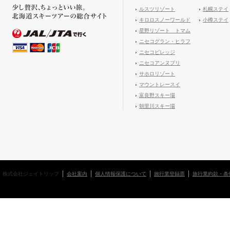
ルスツリゾート
札幌ステイ
キロロスノーワールド
小樽ステイ
星野リゾート トマム
ニセコグラン・ヒラフ
ニセコビレッジ
ニセコアンヌプリ
サホロリゾート
マウントレースイ
富良野スキー場
朝里川スキー場
株式会社ジェイトリップ
会社案内
個人情報保護について
旅行業登録票
旅行業約款・条