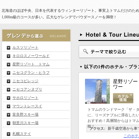
北海道のほぼ中央、日本を代表するウィンターリゾート。事実上トマムだけのた
1,000m級のコースが多い。広大なゲレンデでパウダースノーを満喫！
ルスツリゾート
キロロスノーワールド
星野リゾート トマム
以下の1件のホテル・プラ
ニセコグラン・ヒラフ
ニセコビレッジ
星野リゾー
ワー
ニセコアンヌプリ
サホロリゾート
マウントレースイ
トマムのランドマーク「ザ・
富良野スキー場
に、リーズナブルに滞在した
おすすめ！高層階からはトマ
朝里川スキー場
能！
新千歳空港から車
札幌ステイ
このホテ